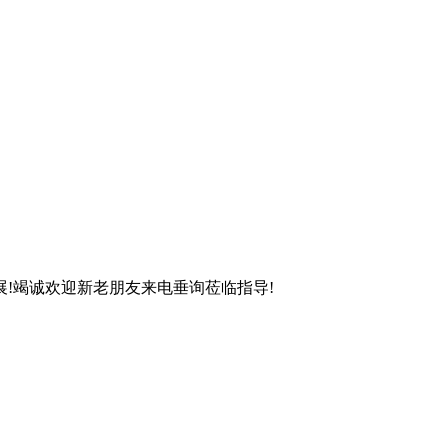
!竭诚欢迎新老朋友来电垂询莅临指导!